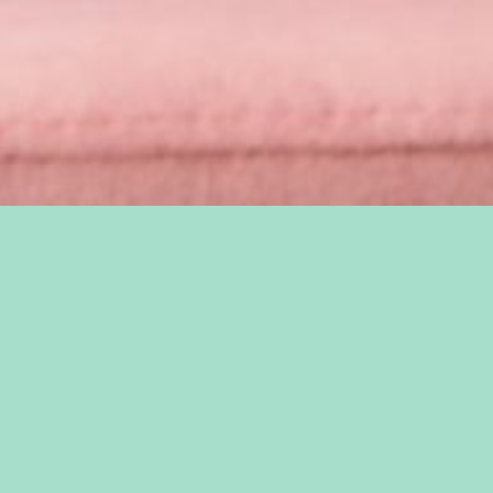
IL ÉTAIT UNE FOIS
AU PAYS DES DÉLICES
Découvrir Marvely est un voyage
fabuleux empreint de gourmandises et
de créativité. Déguster un brunch
parisien dans une ambiance féerique,
où l’imaginaire de chacun se régale.
Marvely est un refuge, une parenthèse